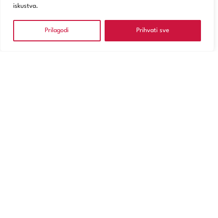
iskustva.
Prilagodi
Prihvati sve
NARUČITE SE
Usluge
Poliklinika Zagreb
Digitalno zdravstvo
Za pacijente
O Magdaleni