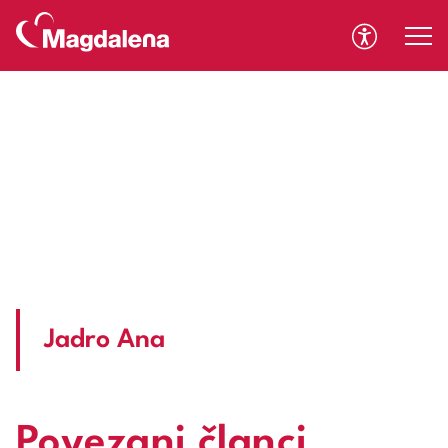
A
A
Jadro Ana
Povezani članci