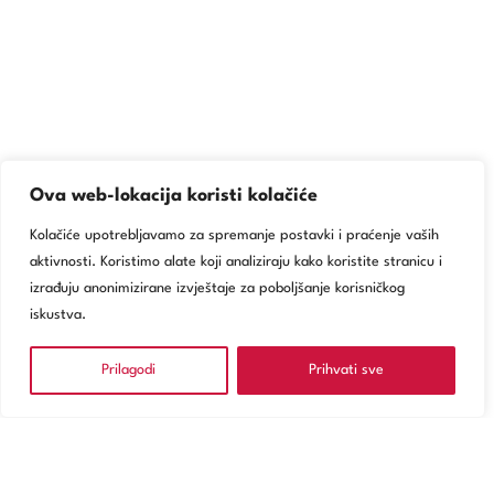
Ova web-lokacija koristi kolačiće
Kolačiće upotrebljavamo za spremanje postavki i praćenje vaših
aktivnosti. Koristimo alate koji analiziraju kako koristite stranicu i
izrađuju anonimizirane izvještaje za poboljšanje korisničkog
iskustva.
Prilagodi
Prihvati sve
NARUČITE SE