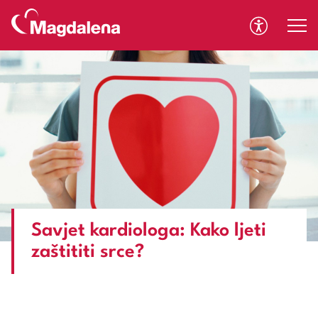
A
A
Savjet kardiologa: Kako ljeti
zaštititi srce?