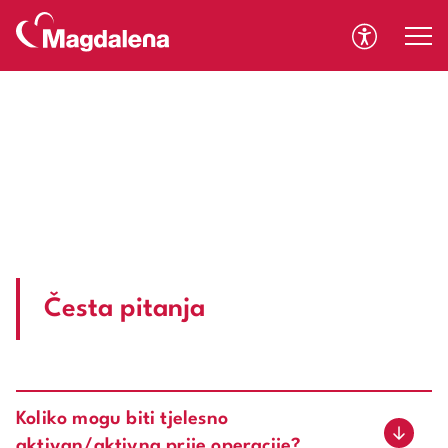
A
A
Česta pitanja
Koliko mogu biti tjelesno
aktivan/aktivna prije operacije?