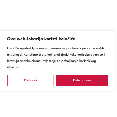
Ova web-lokacija koristi kolačiće
Kolačiće upotrebljavamo za spremanje postavki i praćenje vaših
aktivnosti. Koristimo alate koji analiziraju kako koristite stranicu i
izrađuju anonimizirane izvještaje za poboljšanje korisničkog
iskustva.
Prilagodi
Prihvati sve
NARUČITE SE