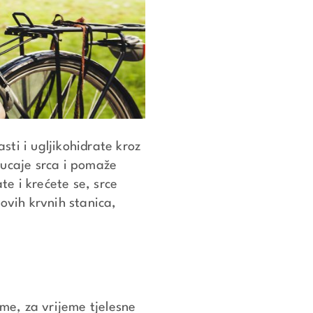
ti i ugljikohidrate kroz
kucaje srca i pomaže
e i krećete se, srce
ovih krvnih stanica,
ime, za vrijeme tjelesne