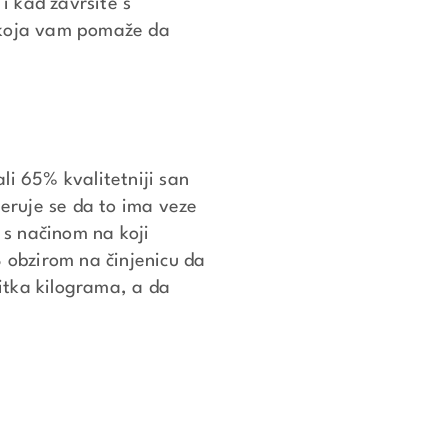
 i kad završite s
u koja vam pomaže da
li 65% kvalitetniji san
vjeruje se da to ima veze
 s načinom na koji
S obzirom na činjenicu da
itka kilograma, a da