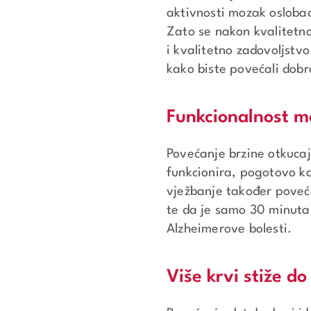
aktivnosti mozak oslobađ
Zato se nakon kvalitetno
i kvalitetno zadovoljstv
kako biste povećali dobr
Funkcionalnost m
Povećanje brzine otkuca
funkcionira, pogotovo ka
vježbanje također poveć
te da je samo 30 minuta
Alzheimerove bolesti.
Više krvi stiže d