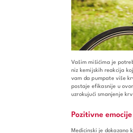
Vašim mišićima je potreb
niz kemijskih reakcija k
vam da pumpate više krvi
postaje efikasnije u ovo
uzrokujući smanjenje krv
Pozitivne emocij
Medicinski je dokazano k