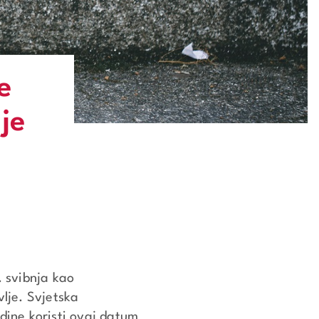
e
je
. svibnja kao
vlje. Svjetska
dine koristi ovaj datum