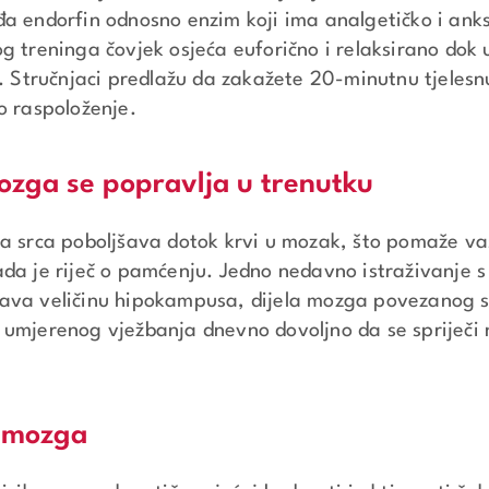
a endorfin odnosno enzim koji ima analgetičko i anksi
g treninga čovjek osjeća euforično i relaksirano dok
o. Stručnjaci predlažu da zakažete 20-minutnu tjeles
o raspoloženje.
ozga se popravlja u trenutku
ja srca poboljšava dotok krvi u mozak, što pomaže v
da je riječ o pamćenju. Jedno nedavno istraživanje s
ava veličinu hipokampusa, dijela mozga povezanog 
 umjerenog vježbanja dnevno dovoljno da se spriječi
o mozga