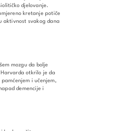
olitičko djelovanje.
 umjereno kretanje potiče
nu aktivnost svakog dana
ašem mozgu da bolje
 Harvarda otkrilo je da
s pamćenjem i učenjem,
 napad demencije i