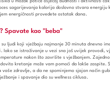
isika u mozak potiče osjećaj budnosti i aktivnosti čak
oces sagorijevanja kalorija doslovno stvara energij
ajem energičnosti provedete ostatak dana.
a? Spavate kao "beba"
 su ljudi koji vježbaju najmanje 30 minuta dnevno ima
li. Iako se istraživanje u vezi sna još uvijek provodi, 
emperature nakon što završite s vježbanjem. Zajedno
 redovito kretanje može vam pomoći da lakše zaspite. 
a vaše zdravlje, a da ne spominjemo sjajan način gub
ježbanje i spavanje dio su wellness ciklusa.