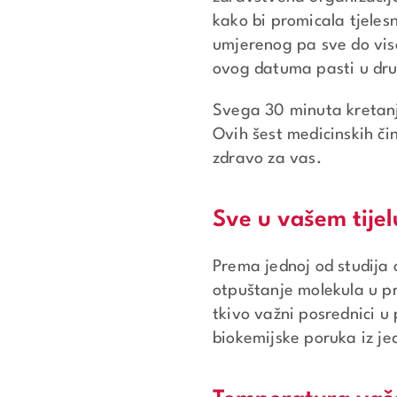
kako bi promicala tjelesn
umjerenog pa sve do vis
ovog datuma pasti u drug
Svega 30 minuta kretanja
Ovih šest medicinskih či
zdravo za vas.
Sve u vašem tijel
Prema jednoj od studija 
otpuštanje molekula u pro
tkivo važni posrednici u
biokemijske poruka iz je