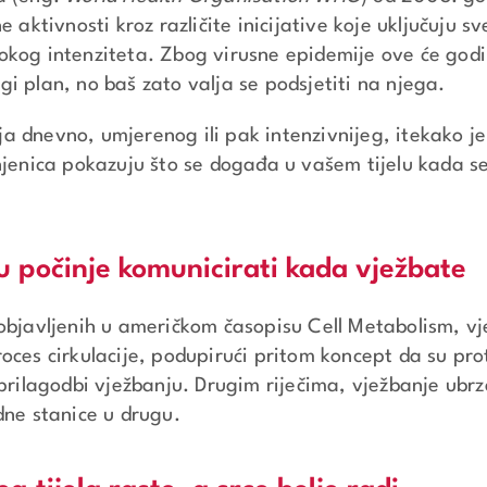
e aktivnosti kroz različite inicijative koje uključuju s
okog intenziteta. Zbog virusne epidemije ove će god
i plan, no baš zato valja se podsjetiti na njega.
 dnevno, umjerenog ili pak intenzivnijeg, itekako je
njenica pokazuju što se događa u vašem tijelu kada se
u počinje komunicirati kada vježbate
objavljenih u američkom časopisu Cell Metabolism, vj
ces cirkulacije, podupirući pritom koncept da su prote
 prilagodbi vježbanju. Drugim riječima, vježbanje ubr
dne stanice u drugu.