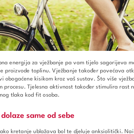
na energija za vježbanje pa vam tijelo sagorijeva mas
oje proizvode toplinu. Vježbanje također povećava ot
 obogaćene kisikom kroz vaš sustav. Što više vježbat
m procesu. Tjelesna aktivnost također stimulira rast n
nog tlaka kod fit osoba.
e dolaze same od sebe
ako kretanje ublažava bol te djeluje anksiolitički. Na