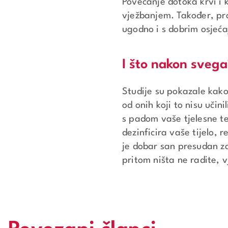
Povećanje dotoka krvi i k
vježbanjem. Također, pr
ugodno i s dobrim osjeć
I što nakon sveg
Studije su pokazale kako
od onih koji to nisu učini
s padom vaše tjelesne t
dezinficira vaše tijelo,
je dobar san presudan z
pritom ništa ne radite, v