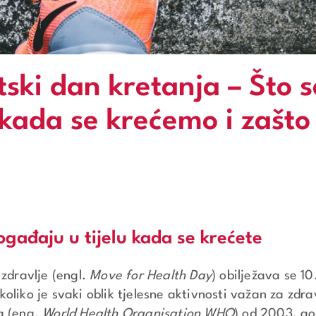
tski dan kretanja – Što s
 kada se krećemo i zašto 
događaju u tijelu kada se krećete
 zdravlje (engl.
Move for Health Day
) obilježava se 10
oliko je svaki oblik tjelesne aktivnosti važan za zdra
a (eng.
World Health Organisation WHO
) od 2003. go