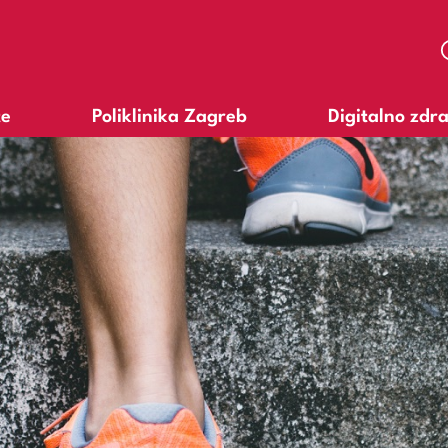
te
Poliklinika Zagreb
Digitalno zdr
A
A