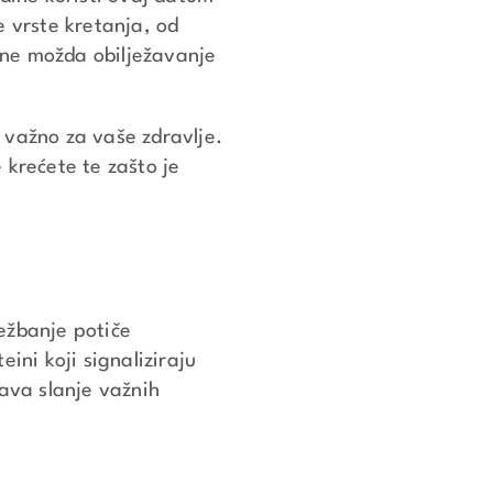
ve vrste kretanja, od
ine možda obilježavanje
 važno za vaše zdravlje.
 krećete te zašto je
ežbanje potiče
ini koji signaliziraju
zava slanje važnih