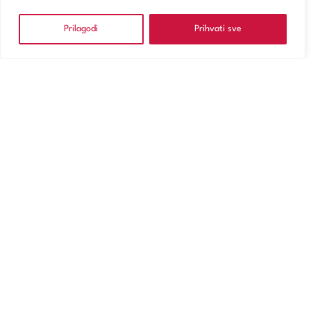
Prilagodi
Prihvati sve
NARUČITE SE
Usluge
Poliklinika Zagreb
Digitalno zdravstvo
Za pacijente
O Magdaleni