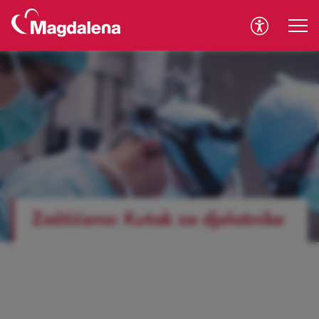
A
A
Zaštićeno: Kutak za djelatnike