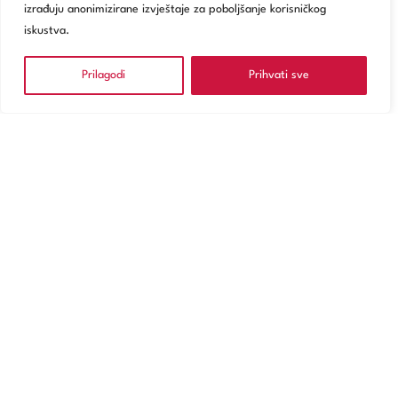
izrađuju anonimizirane izvještaje za poboljšanje korisničkog
iskustva.
Prilagodi
Prihvati sve
NARUČITE SE
Usluge
Poliklinika Zagreb
Digitalno zdravstvo
Za pacijente