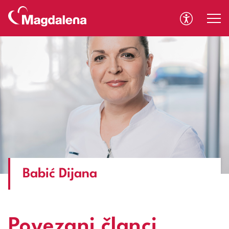
A
A
Babić Dijana
Povezani članci