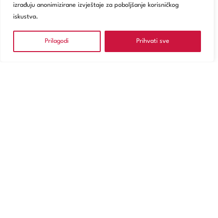
izrađuju anonimizirane izvještaje za poboljšanje korisničkog
iskustva.
Prilagodi
Prihvati sve
NARUČITE SE
Usluge
Poliklinika Zagreb
Digitalno zdravstvo
Za pacijente