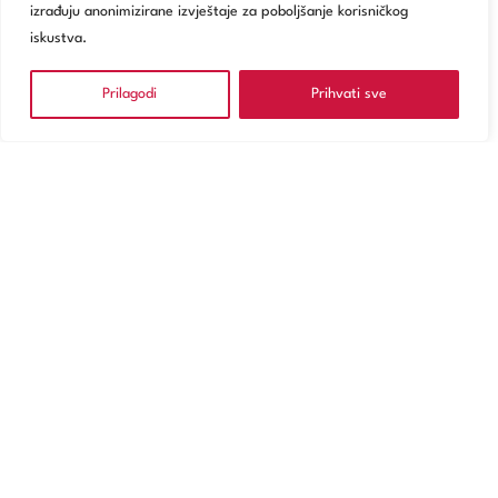
izrađuju anonimizirane izvještaje za poboljšanje korisničkog
iskustva.
Prilagodi
Prihvati sve
NARUČITE SE
Usluge
Poliklinika Zagreb
Digitalno zdravstvo
Za pacijente