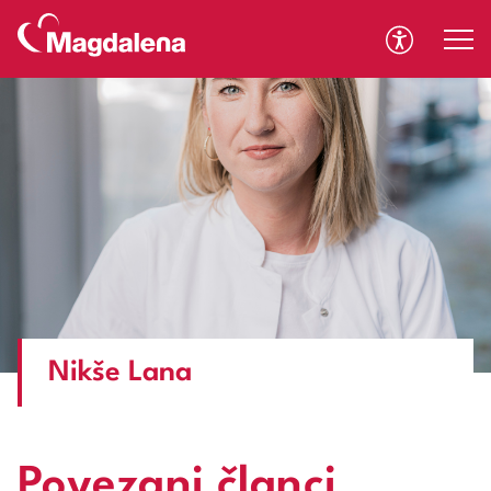
A
A
Nikše Lana
Povezani članci