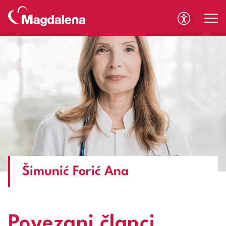
A
A
Šimunić Forić Ana
Povezani članci