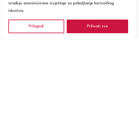
izrađuju anonimizirane izvještaje za poboljšanje korisničkog
iskustva.
Prilagodi
Prihvati sve
NARUČITE SE
Usluge
Poliklinika Zagreb
Digitalno zdravstvo
Za pacijente