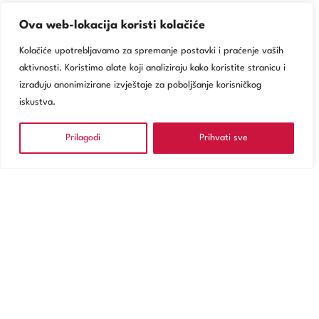
Ova web-lokacija koristi kolačiće
Kolačiće upotrebljavamo za spremanje postavki i praćenje vaših
aktivnosti. Koristimo alate koji analiziraju kako koristite stranicu i
izrađuju anonimizirane izvještaje za poboljšanje korisničkog
iskustva.
Prilagodi
Prihvati sve
NARUČITE SE
Usluge
Poliklinika Zagreb