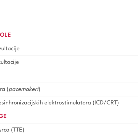
ROLE
ultacije
ultacije
ra (
pacemakeri
)
resinhronizacijskih elektrostimulatora (ICD/CRT)
GE
srca (TTE)