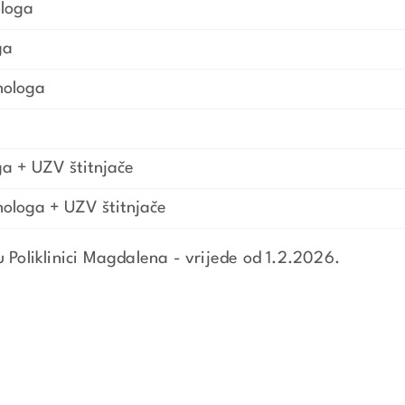
ologa
ga
nologa
ga + UZV štitnjače
nologa + UZV štitnjače
u Poliklinici Magdalena - vrijede od 1.2.2026.