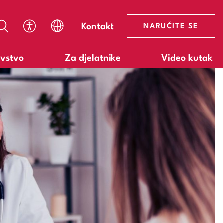
Kontakt
NARUČITE SE
avstvo
Za djelatnike
Video kutak