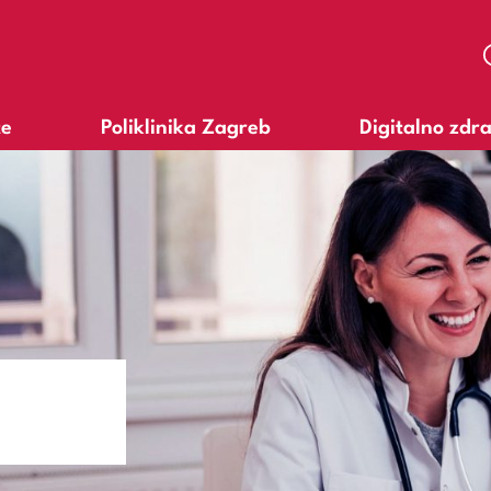
te
Poliklinika Zagreb
Digitalno zdr
A
A