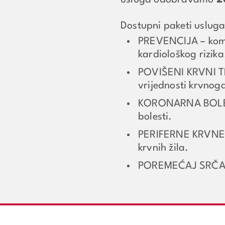
usluga odobravamo
2
Dostupni paketi uslug
PREVENCIJA – komp
kardiološkog rizika
POVIŠENI KRVNI TLA
vrijednosti krvnoga
KORONARNA BOLEST 
bolesti.
PERIFERNE KRVNE ŽI
krvnih žila.
POREMEĆAJ SRČ