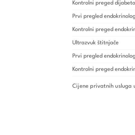
Kontrolni preged dijabet
Prvi pregled endokrinolo
Kontrolni preged endokri
Ultrazvuk štitnjače
Prvi pregled endokrinolo
Kontrolni preged endokri
Cijene privatnih usluga 