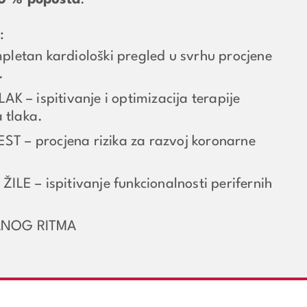
0 % popusta
.
a:
letan kardiološki pregled u svrhu procjene
.
K – ispitivanje i optimizacija terapije
 tlaka.
– procjena rizika za razvoj koronarne
LE – ispitivanje funkcionalnosti perifernih
ANOG RITMA