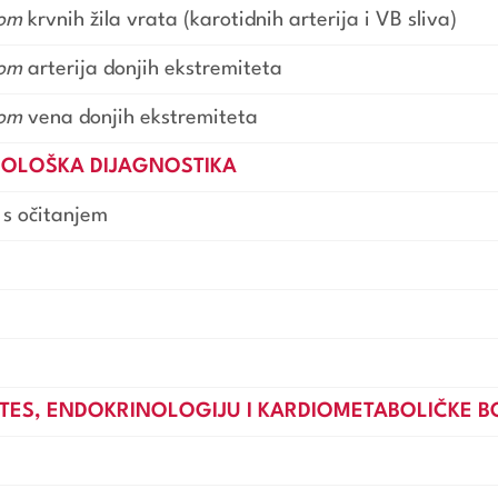
rom
krvnih žila vrata (karotidnih arterija i VB sliva)
rom
arterija donjih ekstremiteta
rom
vena donjih ekstremiteta
IOLOŠKA DIJAGNOSTIKA
 s očitanjem
TES, ENDOKRINOLOGIJU I KARDIOMETABOLIČKE B
a