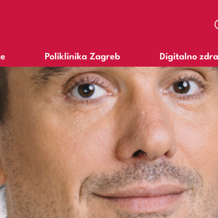
te
Poliklinika Zagreb
Digitalno zdr
A
A