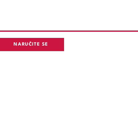
NARUČITE SE
agreb
Digitalno zdravstvo
Zdravstveni djelatnici
Kontakt