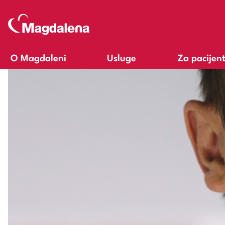
O Magdaleni
Usluge
Za pacijen