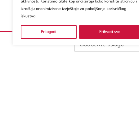
aktivnosti. Koristimo alate koji analiziraju kako koristite stranicu i
izrađuju anonimizirane izvještaje za poboljšanje korisničkog
iskustva.
Prilagodi
Prihvati sve
Odaberite uslugu