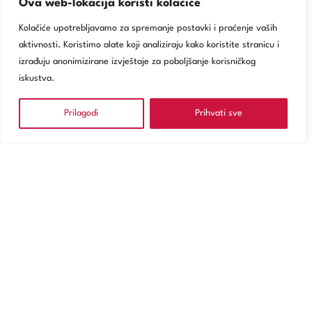
Ova web-lokacija koristi kolačiće
Kolačiće upotrebljavamo za spremanje postavki i praćenje vaših
aktivnosti. Koristimo alate koji analiziraju kako koristite stranicu i
izrađuju anonimizirane izvještaje za poboljšanje korisničkog
iskustva.
Prilagodi
Prihvati sve
NARUČITE SE
Usluge
Poliklinika Zagreb