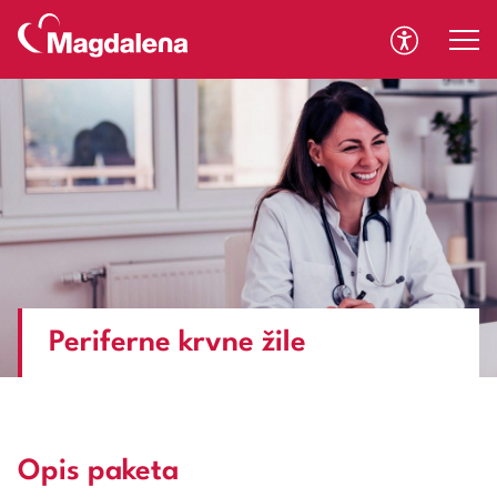
A
A
Periferne krvne žile
Opis paketa