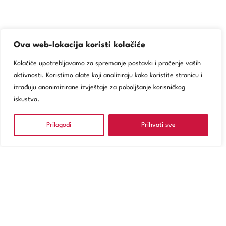
Ova web-lokacija koristi kolačiće
Kolačiće upotrebljavamo za spremanje postavki i praćenje vaših
aktivnosti. Koristimo alate koji analiziraju kako koristite stranicu i
izrađuju anonimizirane izvještaje za poboljšanje korisničkog
iskustva.
Prilagodi
Prihvati sve
NARUČITE SE
Usluge