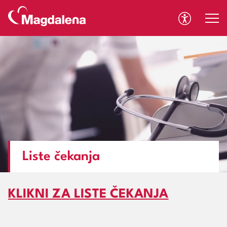
A
A
Liste čekanja
KLIKNI ZA LISTE ČEKANJA