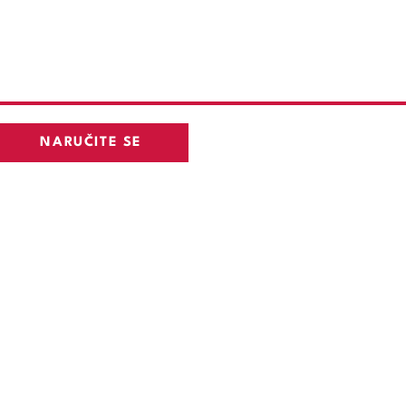
NARUČITE SE
agreb
Digitalno zdravstvo
Zdravstveni djelatnici
Kontakt