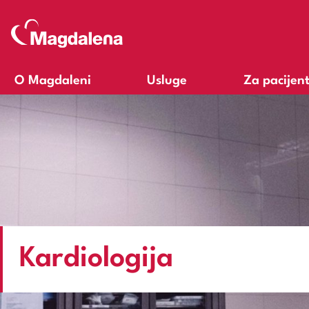
O Magdaleni
Usluge
Za pacijen
Kardiologija