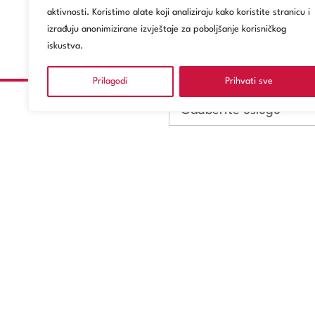
aktivnosti. Koristimo alate koji analiziraju kako koristite stranicu i
izrađuju anonimizirane izvještaje za poboljšanje korisničkog
iskustva.
Prilagodi
Prihvati sve
Odaberite uslugu