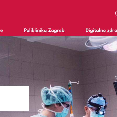
te
Poliklinika Zagreb
Digitalno zdr
A
A