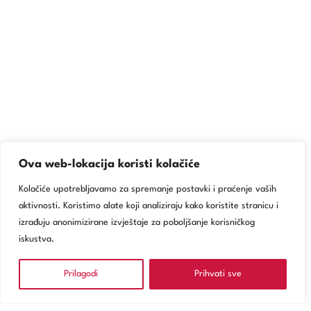
Ova web-lokacija koristi kolačiće
Kolačiće upotrebljavamo za spremanje postavki i praćenje vaših
aktivnosti. Koristimo alate koji analiziraju kako koristite stranicu i
izrađuju anonimizirane izvještaje za poboljšanje korisničkog
iskustva.
Prilagodi
Prihvati sve
NARUČITE SE